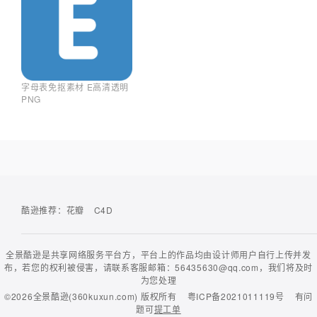
字母表免抠素材 E高清透明
PNG
酷逊推荐：
花瓣
C4D
全景酷逊是共享网络服务平台方，平台上的作品均由设计师用户自行上传并发
布，若您的权利被侵害，请联系客服邮箱：56435630@qq.com，我们将及时
为您处理
©2026
全景酷逊(360kuxun.com)
版权所有
粤ICP备2021011119号
有问
题可
提工单