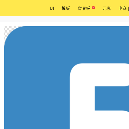
UI
模板
背景板
元素
电商 