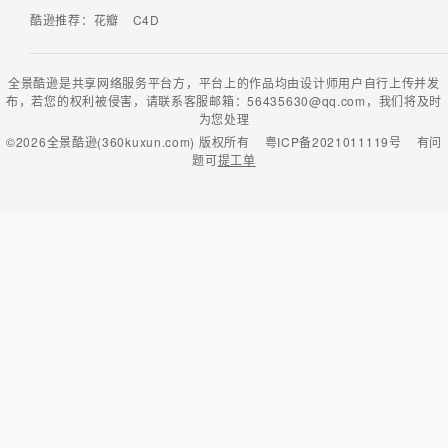
酷逊推荐：
花瓣
C4D
全景酷逊是共享网络服务平台方，平台上的作品均由设计师用户自行上传并发
布，若您的权利被侵害，请联系客服邮箱：56435630@qq.com，我们将及时
为您处理
©2026
全景酷逊(360kuxun.com)
版权所有
粤ICP备2021011119号
有问
题可
提工单