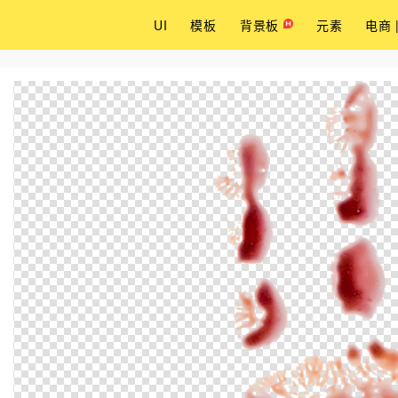
UI
模板
背景板
元素
电商 