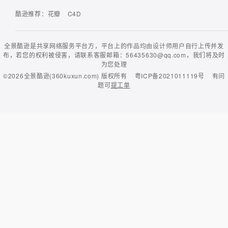
酷逊推荐：
花瓣
C4D
全景酷逊是共享网络服务平台方，平台上的作品均由设计师用户自行上传并发
布，若您的权利被侵害，请联系客服邮箱：56435630@qq.com，我们将及时
为您处理
©2026
全景酷逊(360kuxun.com)
版权所有
粤ICP备2021011119号
有问
题可
提工单