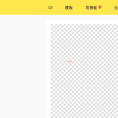
UI
模板
背景板
元