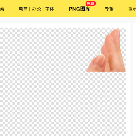
PNG图库
素
电商 | 办公 | 字体
专辑
提