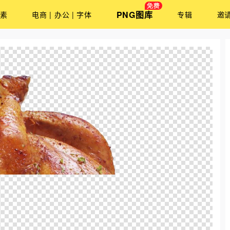
PNG图库
素
电商 | 办公 | 字体
专辑
邀