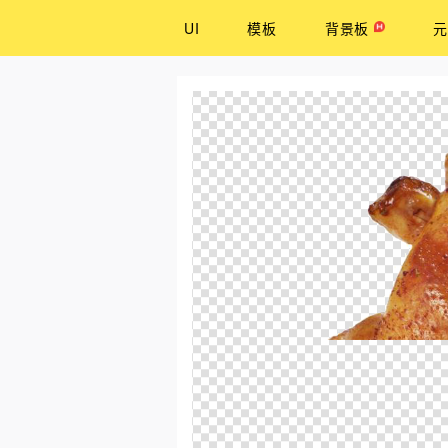
UI
模板
背景板
元