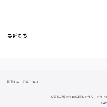
最近浏览
酷逊推荐：
花瓣
C4D
全景酷逊是共享网络服务平台方，平台上的
©20