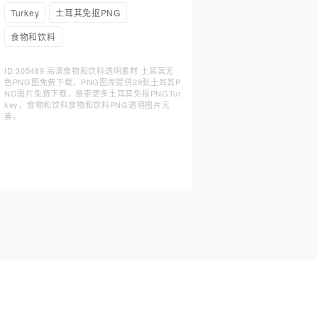
Turkey
土耳其免抠PNG
食物和饮料
ID:305489 高清食物和饮料透明素材 土耳其无
色PNG图免费下载，PNG图库提供29张土耳其P
NG图片免费下载，搜索更多土耳其免抠PNGTur
key、食物和饮料食物和饮料PNG透明图片元
素。