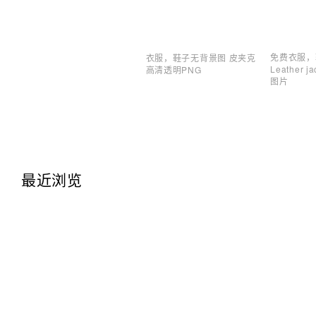
免费衣服，
衣服，鞋子无背景图 皮夹克
Leather 
高清透明PNG
图片
最近浏览