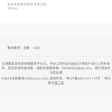
皮夹克透明背景图 皮夹克高
清PNG
酷逊推荐：
花瓣
C4D
全景酷逊是共享网络服务平台方，平台上的作品均由设计师用户自行上传并发
布，若您的权利被侵害，请联系客服邮箱：56435630@qq.com，我们将及时
为您处理
©2026
全景酷逊(360kuxun.com)
版权所有
粤ICP备2021011119号
有问
题可
提工单