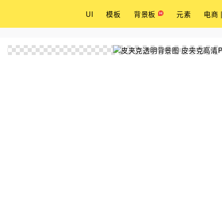
UI
模板
背景板
元素
电商 